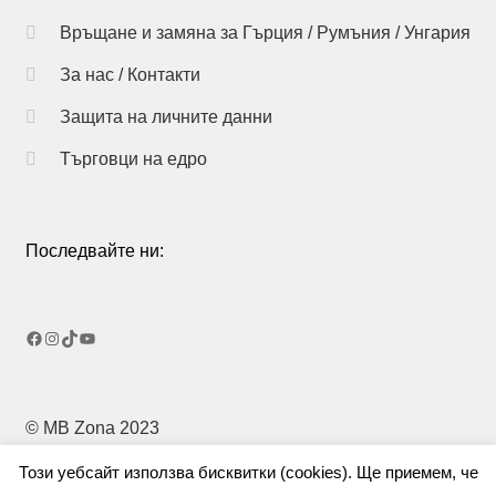
product
Връщане и замяна за Гърция / Румъния / Унгария
page
За нас / Контакти
Защита на личните данни
Търговци на едро
Последвайте ни:
Facebook
Instagram
TikTok
YouTube
© MB Zona 2023
Този уебсайт използва бисквитки (cookies). Ще приемем, че