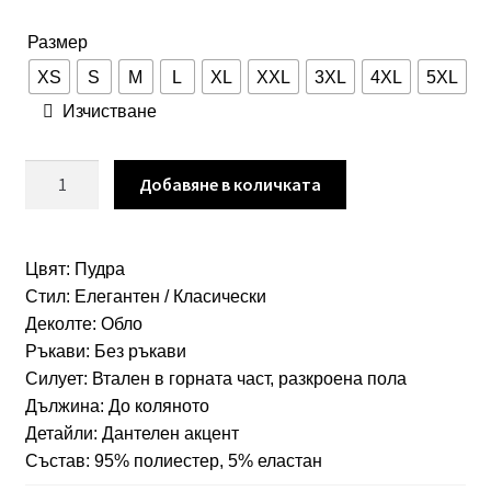
Размер
XS
S
M
L
XL
XXL
3XL
4XL
5XL
Изчистване
количество
Добавяне в количката
за
Пудра
разкроена
Цвят: Пудра
рокля
Стил: Елегантен / Класически
с
Деколте: Обло
бордюрна
Ръкави: Без ръкави
дантела
Силует: Втален в горната част, разкроена пола
арт.1029
Дължина: До коляното
Детайли: Дантелен акцент
Състав: 95% полиестер, 5% еластан