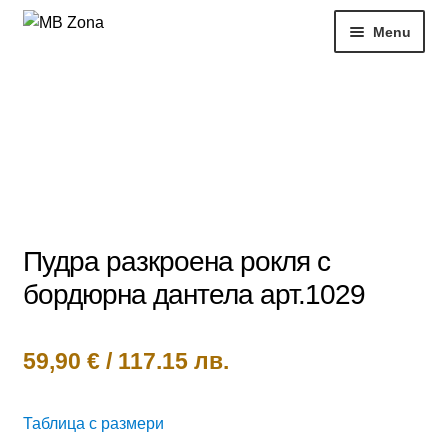
Skip
Skip
Menu
to
to
navigation
content
Нови продукти
Рокли
Блузи
РАЗПРОДАЖБИ
Пудра разкроена рокля с
бордюрна дантела арт.1029
Жени
Моят профил
59,90
€
/
117.15 лв.
Таблица с размери