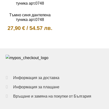
product
The
has
options
multiple
Тъмно синя дантелена
may
variants.
туника арт.0748
be
The
27,90
€
/
54.57 лв.
chosen
options
on
may
This
the
be
product
product
chosen
has
page
on
multiple
the
variants.
product
The
page
options
Информация за доставка
may
Информация за плащане
be
chosen
Връщане и замяна на покупки от България
on
the