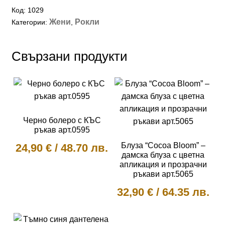
Код:
1029
Жени
Рокли
Категории:
,
Свързани продукти
Черно болеро с КЪС
ръкав арт.0595
Блуза “Cocoa Bloom” –
24,90
€
/
48.70 лв.
дамска блуза с цветна
апликация и прозрачни
This
ръкави арт.5065
product
32,90
€
/
64.35 лв.
has
multiple
This
variants.