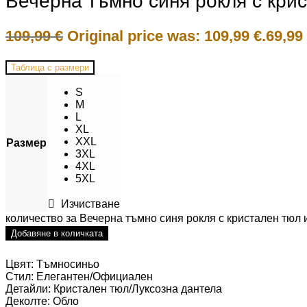
Вечерна тъмно синя рокля с крис
109,99
€
Original price was: 109,99 €.
69,99
Таблица с размери
S
M
L
XL
XXL
Размер
3XL
4XL
5XL
Изчистване
количество за Вечерна тъмно синя рокля с кристален тюл 
Добавяне в количката
Цвят: Тъмносиньо
Стил: Елегантен/Официален
Детайли: Кристален тюл/Луксозна дантела
Деколте: Обло