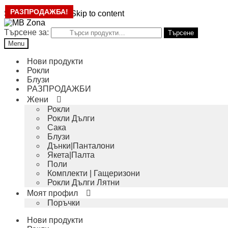
РАЗПРОДАЖБА!
Skip to navigation
Skip to content
Търсене за:
Търсене
Menu
Нови продукти
Рокли
Блузи
РАЗПРОДАЖБИ
Жени
Рокли
Рокли Дълги
Сака
Блузи
Дънки|Панталони
Якета|Палта
Поли
Комплекти | Гащеризони
Рокли Дълги Лятни
Моят профил
Поръчки
Нови продукти