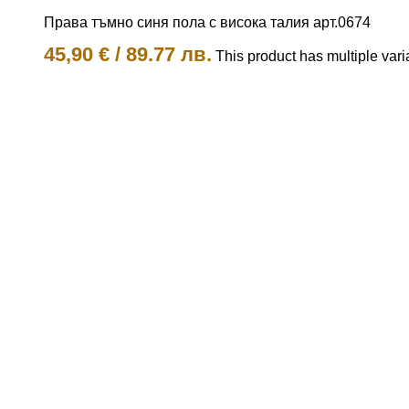
Права тъмно синя пола с висока талия арт.0674
45,90
€
/
89.77 лв.
This product has multiple var