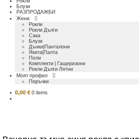
Рокли
Блузи
РАЗПРОДАЖБИ
Жени
Рокли
Рокли Дълги
Сака
Блузи
Дънки|Панталони
Якета|Палта
Поли
Комплекти | Гащеризони
Рокли Дълги Лятни
Моят профил
Поръчки
0,00
€
0 items