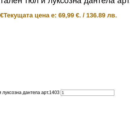
тален тюл и луксозна дантела арт
€
Текущата цена е: 69,99 €.
/
136.89 лв.
и луксозна дантела арт.1403