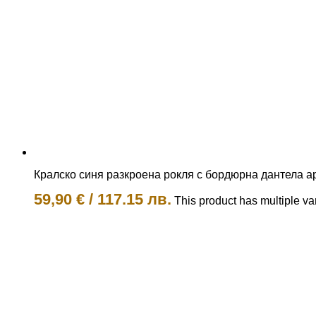
Кралско синя разкроена рокля с бордюрна дантела а
59,90
€
/
117.15 лв.
This product has multiple v