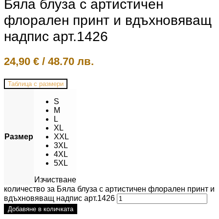
Бяла блуза с артистичен
флорален принт и вдъхновяващ
надпис арт.1426
24,90
€
/
48.70 лв.
Таблица с размери
S
M
L
XL
Размер
XXL
3XL
4XL
5XL
Изчистване
количество за Бяла блуза с артистичен флорален принт и
вдъхновяващ надпис арт.1426
Добавяне в количката