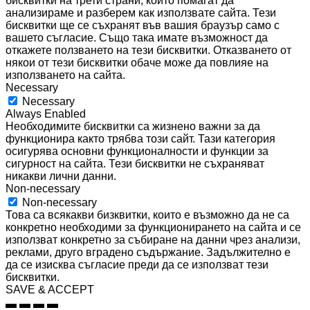
бисквитки на трети страни, които помагат да
анализираме и разберем как използвате сайта. Тези
бисквитки ще се съхранят във вашия браузър само с
вашето съгласие. Също така имате възможност да
откажете ползването на тези бисквитки. Отказването от
някои от тези бисквитки обаче може да повлияе на
използването на сайта.
Necessary
Necessary
Always Enabled
Необходимите бисквитки са жизнено важни за да
функционира както трябва този сайт. Тази категория
осигурява основни функционалности и функции за
сигурност на сайта. Тези бисквитки не съхраняват
никакви лични данни.
Non-necessary
Non-necessary
Това са всякакви бизквитки, които е възможно да не са
конкретно необходими за функционирането на сайта и се
използват конкретно за събиране на данни чрез анализи,
реклами, друго вградено съдържание. Задължително е
да се изисква съгласие преди да се използват тези
бисквитки.
SAVE & ACCEPT