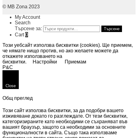
© MB Zona 2023
My Account
Search
Търсене за:
Търсене
Cart
0
Този уебсайт използва бисквитки (cookies). Ще приемем,
че нямате нищо против, но ако желаете можете да
откажете използването на
бисквитки.
Настройки
Приемам
P&C
Close
Общ преглед
Този сайт използва бисквитки, за да подобри вашето
изживяване докато го разглеждате. От тези бисквитки,
категоризираните като необходими се съхраняват във
вашият браузър, защото са необходими за основните
функционалности в сайта. Също така използваме