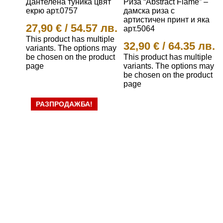
Дантелена туника цвят
Риза “Abstract Flame” –
екрю арт.0757
дамска риза с
артистичен принт и яка
27,90
€
/
54.57 лв.
арт.5064
This product has multiple
32,90
€
/
64.35 лв.
variants. The options may
be chosen on the product
This product has multiple
page
variants. The options may
be chosen on the product
page
РАЗПРОДАЖБА!