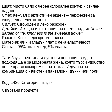
Цвят: Чисто бяло с черен флорален контур и стилен
надпис
Стил: Кежуал с артистичен акцент – перфектен за
ежедневна елегантност
Силует: Свободен и леко разкроен
Детайли: Изящна илюстрация на цветя, надпис
“In the
garden of life, kindness is the sweetest flower”
Ръкави: Къси, с дискретен подгъв
Материя: Фин и гладък плат с лека еластичност
Състав: 95% полиестер, 5% еластан
Тази блуза съчетава изкуство и послание в едно –
подходяща е за модерната жена, която търси удобство,
но не прави компромис със стила. Идеална за
комбинация с изчистени панталони, дънки или поли.
Код:
1426
Категория:
Блузи
Свързани продукти