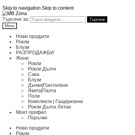
Skip to navigation
Skip to content
Търсене за:
Търсене
Menu
Нови продукти
Рокли
Блузи
РАЗПРОДАЖБИ
Жени
Рокли
Рокли Дълги
Сака
Блузи
Дънки|Панталони
Якета|Палта
Поли
Комплекти | Гащеризони
Рокли Дълги Лятни
Моят профил
Поръчки
Нови продукти
Рокли