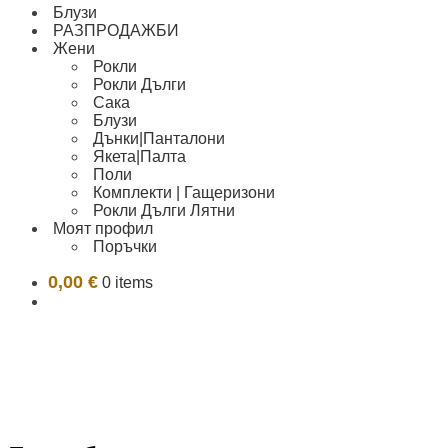
Блузи
РАЗПРОДАЖБИ
Жени
Рокли
Рокли Дълги
Сака
Блузи
Дънки|Панталони
Якета|Палта
Поли
Комплекти | Гащеризони
Рокли Дълги Лятни
Моят профил
Поръчки
0,00
€
0 items