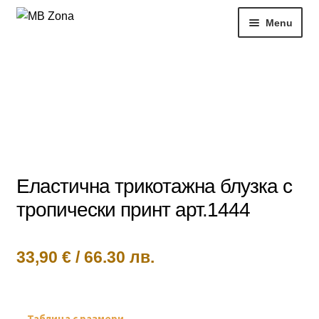
Skip
Skip
Menu
to
to
navigation
content
Нови продукти
Рокли
Блузи
РАЗПРОДАЖБИ
Еластична трикотажна блузка с
тропически принт арт.1444
Жени
Моят профил
33,90
€
/
66.30 лв.
Таблица с размери