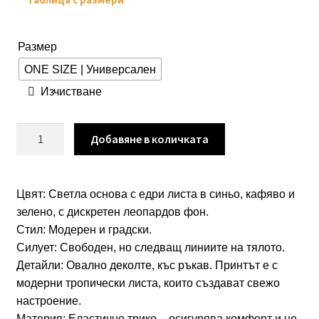
Размер
ONE SIZE | Универсален
Изчистване
количество
Добавяне в количката
за
Еластична
трикотажна
Цвят: Светла основа с едри листа в синьо, кафяво и
блузка
зелено, с дискретен леопардов фон.
с
Стил: Модерен и градски.
тропически
Силует: Свободен, но следващ линиите на тялото.
принт
Детайли: Овално деколте, къс ръкав. Принтът е с
арт.1444
модерни тропически листа, които създават свежо
настроение.
Материя: Еластично трико – осигурява комфорт и не