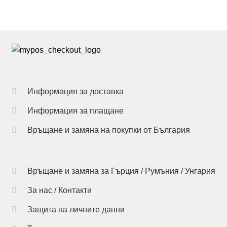
on
product
This
the
page
product
product
has
page
multiple
variants.
The
options
Информация за доставка
may
Информация за плащане
be
chosen
Връщане и замяна на покупки от България
on
the
product
Връщане и замяна за Гърция / Румъния / Унгария
page
За нас / Контакти
Защита на личните данни