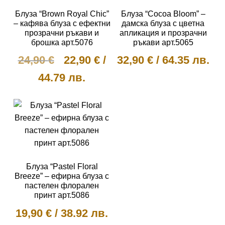
Блуза “Brown Royal Chic”
Блуза “Cocoa Bloom” –
– кафява блуза с ефектни
дамска блуза с цветна
прозрачни ръкави и
апликация и прозрачни
брошка арт.5076
ръкави арт.5065
Original
Текущата
24,90
€
22,90
€
/
32,90
€
/
64.35 лв.
price
цена
44.79 лв.
This
was:
е:
product
This
has
24,90 €.
22,90 €.
product
multiple
has
variants.
multiple
The
variants.
options
The
Блуза “Pastel Floral
may
options
Breeze” – ефирна блуза с
be
пастелен флорален
may
принт арт.5086
chosen
be
on
19,90
€
/
38.92 лв.
chosen
the