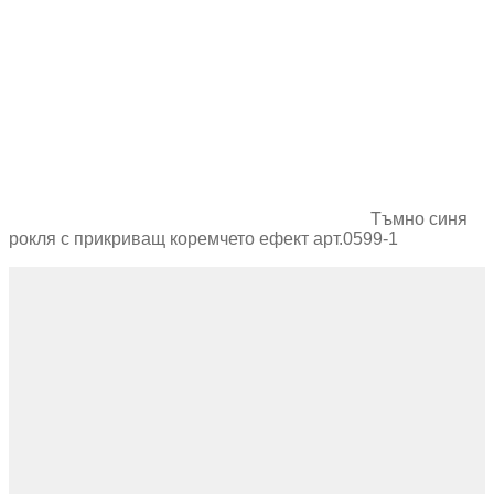
Тъмно синя
рокля с прикриващ коремчето ефект арт.0599-1