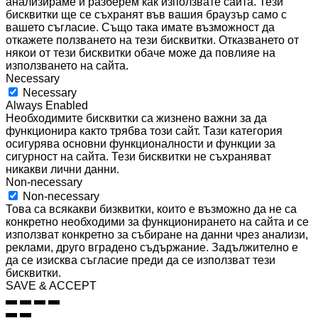
анализираме и разберем как използвате сайта. Тези
бисквитки ще се съхранят във вашия браузър само с
вашето съгласие. Също така имате възможност да
откажете ползването на тези бисквитки. Отказването от
някои от тези бисквитки обаче може да повлияе на
използването на сайта.
Necessary
Necessary
Always Enabled
Необходимите бисквитки са жизнено важни за да
функционира както трябва този сайт. Тази категория
осигурява основни функционалности и функции за
сигурност на сайта. Тези бисквитки не съхраняват
никакви лични данни.
Non-necessary
Non-necessary
Това са всякакви бизквитки, които е възможно да не са
конкретно необходими за функционирането на сайта и се
използват конкретно за събиране на данни чрез анализи,
реклами, друго вградено съдържание. Задължително е
да се изисква съгласие преди да се използват тези
бисквитки.
SAVE & ACCEPT