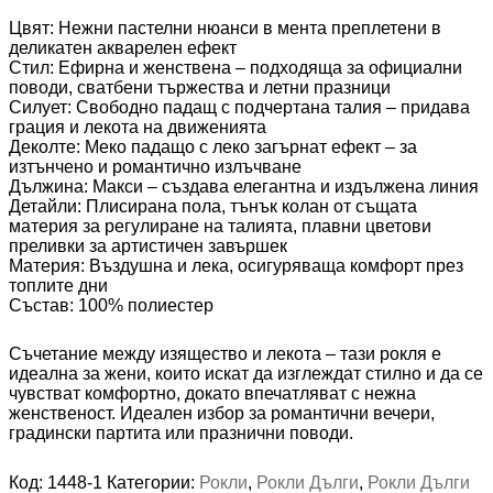
Цвят: Нежни пастелни нюанси в мента преплетени в
деликатен акварелен ефект
Стил: Ефирна и женствена – подходяща за официални
поводи, сватбени тържества и летни празници
Силует: Свободно падащ с подчертана талия – придава
грация и лекота на движенията
Деколте: Меко падащо с леко загърнат ефект – за
изтънчено и романтично излъчване
Дължина: Макси – създава елегантна и издължена линия
Детайли: Плисирана пола, тънък колан от същата
материя за регулиране на талията, плавни цветови
преливки за артистичен завършек
Материя: Въздушна и лека, осигуряваща комфорт през
топлите дни
Състав: 100% полиестер
Съчетание между изящество и лекота – тази рокля е
идеална за жени, които искат да изглеждат стилно и да се
чувстват комфортно, докато впечатляват с нежна
женственост. Идеален избор за романтични вечери,
градински партита или празнични поводи.
Код:
1448-1
Категории:
Рокли
,
Рокли Дълги
,
Рокли Дълги