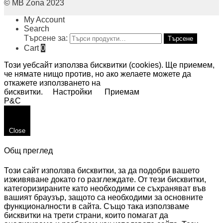
© MB Zona 2023
My Account
Search
Търсене за:
Търсене
Cart
0
Този уебсайт използва бисквитки (cookies). Ще приемем,
че нямате нищо против, но ако желаете можете да
откажете използването на
бисквитки.
Настройки
Приемам
P&C
Close
Общ преглед
Този сайт използва бисквитки, за да подобри вашето
изживяване докато го разглеждате. От тези бисквитки,
категоризираните като необходими се съхраняват във
вашият браузър, защото са необходими за основните
функционалности в сайта. Също така използваме
бисквитки на трети страни, които помагат да