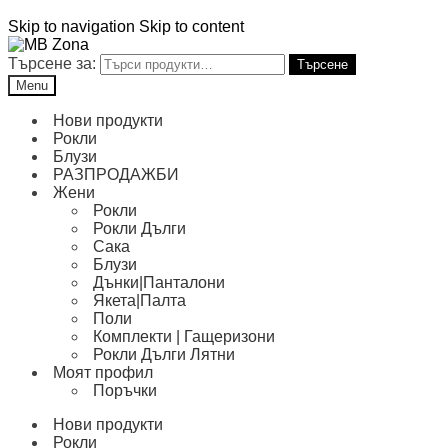
Skip to navigation
Skip to content
Търсене за:
Търсене
Menu
Нови продукти
Рокли
Блузи
РАЗПРОДАЖБИ
Жени
Рокли
Рокли Дълги
Сака
Блузи
Дънки|Панталони
Якета|Палта
Поли
Комплекти | Гащеризони
Рокли Дълги Лятни
Моят профил
Поръчки
Нови продукти
Рокли