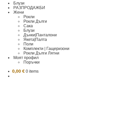
Блузи
РАЗПРОДАЖБИ
Жени
Рокли
Рокли Дълги
Сака
Блузи
Дънки|Панталони
Якета|Палта
Поли
Комплекти | Гащеризони
Рокли Дълги Лятни
Моят профил
Поръчки
0,00
€
0 items