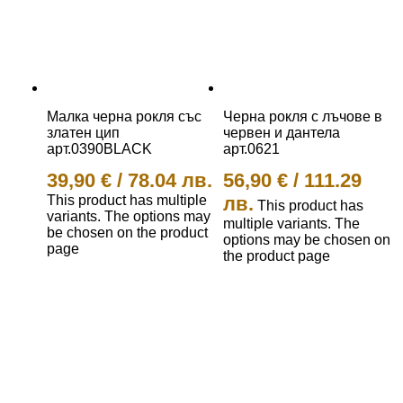
Малка черна рокля със
Черна рокля с лъчове в
златен цип
червен и дантела
арт.0390BLACK
арт.0621
39,90
€
/
78.04 лв.
56,90
€
/
111.29
This product has multiple
лв.
This product has
variants. The options may
multiple variants. The
be chosen on the product
options may be chosen on
page
the product page