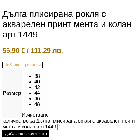
Дълга плисирана рокля с
акварелен принт мента и колан
арт.1449
56,90
€
/
111.29 лв.
Таблица с размери
38
40
42
Размер
44
46
48
Изчистване
количество за Дълга плисирана рокля с акварелен принт
мента и колан арт.1449
Добавяне в количката