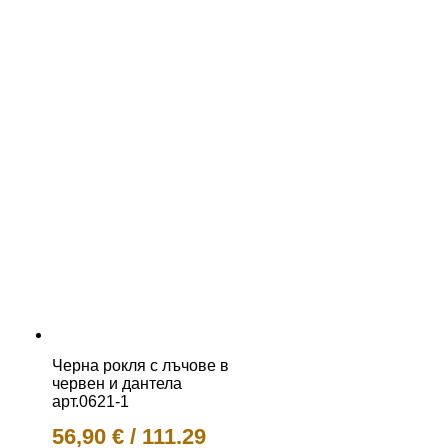
Черна рокля с лъчове в
червен и дантела
арт.0621-1
56,90
€
/
111.29