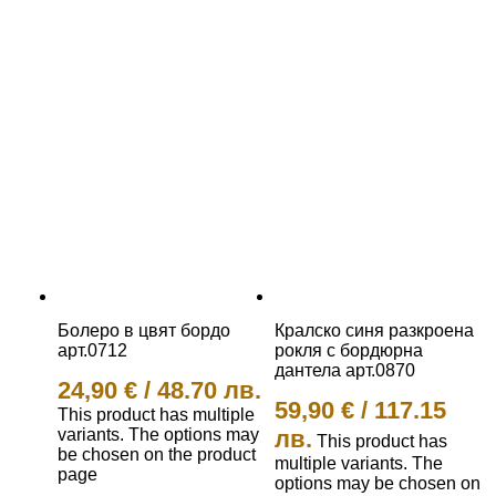
Болеро в цвят бордо
Кралско синя разкроена
арт.0712
рокля с бордюрна
дантела арт.0870
24,90
€
/
48.70 лв.
59,90
€
/
117.15
This product has multiple
variants. The options may
лв.
This product has
be chosen on the product
multiple variants. The
page
options may be chosen on