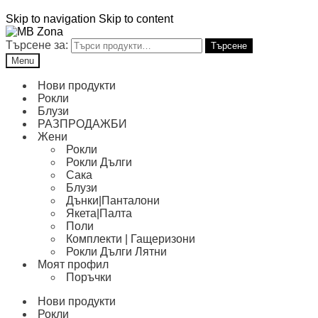
Skip to navigation
Skip to content
Търсене за:
Търсене
Menu
Нови продукти
Рокли
Блузи
РАЗПРОДАЖБИ
Жени
Рокли
Рокли Дълги
Сака
Блузи
Дънки|Панталони
Якета|Палта
Поли
Комплекти | Гащеризони
Рокли Дълги Лятни
Моят профил
Поръчки
Нови продукти
Рокли