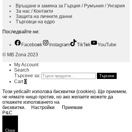
Връщане и замяна за Гърция / Румъния / Унгария
За нас / Контакти
Защита на личните данни
Търговци на едро
Последвайте ни:
Facebook
Instagram
TikTok
YouTube
© MB Zona 2023
My Account
Search
Търсене за:
Търсене
Cart
0
Този уебсайт използва бисквитки (cookies). Ще приемем,
че нямате нищо против, но ако желаете можете да
откажете използването на
бисквитки.
Настройки
Приемам
P&C
Close