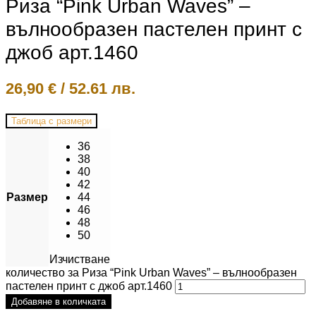
Риза “Pink Urban Waves” –
вълнообразен пастелен принт с
джоб арт.1460
26,90
€
/
52.61 лв.
Таблица с размери
36
38
40
42
Размер
44
46
48
50
Изчистване
количество за Риза “Pink Urban Waves” – вълнообразен
пастелен принт с джоб арт.1460
Добавяне в количката