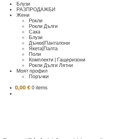
Блузи
РАЗПРОДАЖБИ
Жени
Рокли
Рокли Дълги
Сака
Блузи
Дънки|Панталони
Якета|Палта
Поли
Комплекти | Гащеризони
Рокли Дълги Лятни
Моят профил
Поръчки
0,00
€
0 items