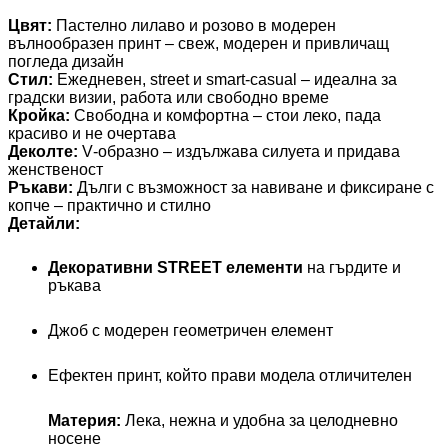
Цвят:
Пастелно лилаво и розово в модерен
вълнообразен принт – свеж, модерен и привличащ
погледа дизайн
Стил:
Ежедневен, street и smart‑casual – идеална за
градски визии, работа или свободно време
Кройка:
Свободна и комфортна – стои леко, пада
красиво и не очертава
Деколте:
V‑образно – издължава силуета и придава
женственост
Ръкави:
Дълги с възможност за навиване и фиксиране с
копче – практично и стилно
Детайли:
Декоративни STREET елементи
на гърдите и
ръкава
Джоб с модерен геометричен елемент
Ефектен принт, който прави модела отличителен
Материя:
Лека, нежна и удобна за целодневно
носене