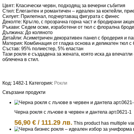
Цвят: Класически червн, подходящ за вечерни събития
Стил: Елегантен и романтичен – идеален за коктейли, пр
Силует: Прилепнал, подчертаващ фигурата с финес
Деколте: Кръгло, с прозрачна горна част и бродирани акце
Ръкави: Седем осми, изработени от тюл с флорална броде
Дължина: До коляното
Детайли: Асиметричен декоративен панел с бродерия и пай
Материя: Комбинация от гладка основа и деликатен тюл с
Състав: 95% полиестер, 5% еластан
Тази рокля е създадена за жената, която иска да впечатли 
облечена в стил.
Код:
1482-1
Категория:
Рокли
Свързани продукти
Черна рокля с лъчове в червен и дантела арт.0621-1
56,90
€
/
111.29 лв.
This product has multiple v