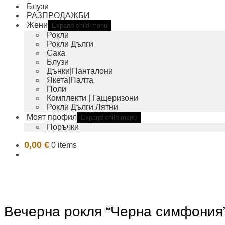
Блузи
РАЗПРОДАЖБИ
Жени
Expand child menu
Рокли
Рокли Дълги
Сака
Блузи
Дънки|Панталони
Якета|Палта
Поли
Комплекти | Гащеризони
Рокли Дълги Лятни
Моят профил
Expand child menu
Поръчки
0,00
€
0 items
Вечерна рокля “Черна симфония”