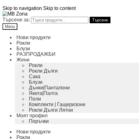
Skip to navigation
Skip to content
Търсене за:
Търсене
Menu
Нови продукти
Рокли
Блузи
РАЗПРОДАЖБИ
Жени
Рокли
Рокли Дълги
Сака
Блузи
Дънки|Панталони
Якета|Палта
Поли
Комплекти | Гащеризони
Рокли Дълги Лятни
Моят профил
Поръчки
Нови продукти
Рокли