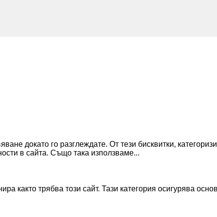
вяване докато го разглеждате. От тези бисквитки, категори
ости в сайта. Също така използваме
...
ра както трябва този сайт. Тази категория осигурява осно