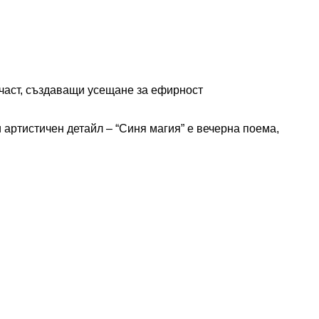
 част, създаващи усещане за ефирност
и артистичен детайл – “Синя магия” е вечерна поема,