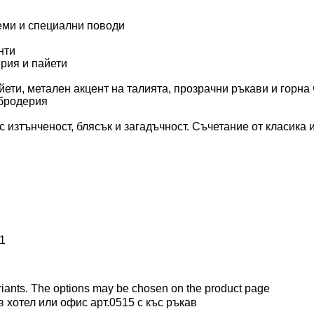
иеми и специални поводи
нти
рия и пайети
ети, метален акцент на талията, прозрачни ръкави и горна
 бродерия
с изтънченост, блясък и загадъчност. Съчетание от класика 
ariants. The options may be chosen on the product page