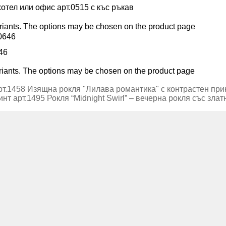
отел или офис арт.0515 с къс ръкав
ariants. The options may be chosen on the product page
46
ariants. The options may be chosen on the product page
Изящна рокля "Лилава романтика" с контрастен прин
Рокля “Midnight Swirl” – вечерна рокля със злат