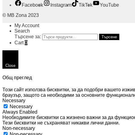
Facebook
Instagram
TikTok
YouTube
© MB Zona 2023
My Account
Search
Търсене за:
Търсене
Cart
0
Close
Общ преглед
Този сайт използва бисквитки, за да подобри вашето изжи
браузър, защото са необходими за основните функционалн
Necessary
Necessary
Always Enabled
Необходимите бисквитки са жизнено важни за да функциони
Тези бисквитки не съхраняват никакви лични данни.
Non-necessary
Non-necessary