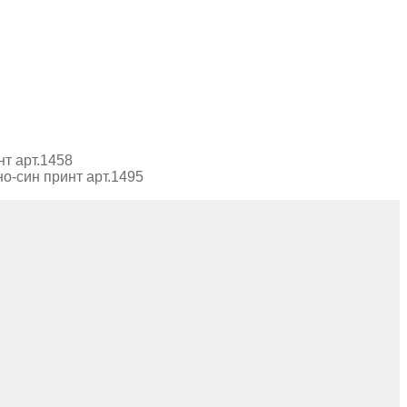
т арт.1458
но-син принт арт.1495