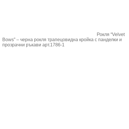
Рокля “Velvet
Bows” – черна рокля трапецовидна кройка с панделки и
прозрачни ръкави арт.1786-1