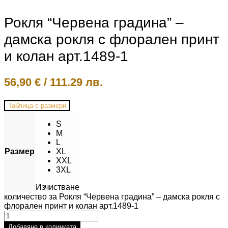
Рокля “Червена градина” –
дамска рокля с флорален принт
и колан арт.1489-1
56,90
€
/
111.29 лв.
Таблица с размери
S
M
L
Размер
XL
XXL
3XL
Изчистване
количество за Рокля “Червена градина” – дамска рокля с
флорален принт и колан арт.1489-1
Добавяне в количката