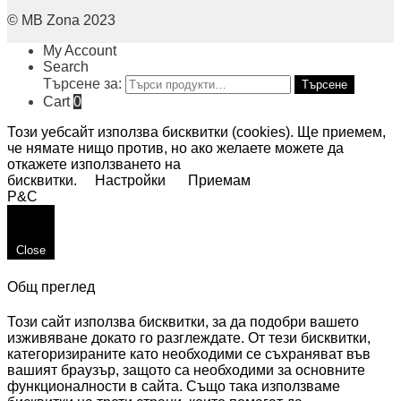
© MB Zona 2023
My Account
Search
Търсене за:
Търсене
Cart
0
Този уебсайт използва бисквитки (cookies). Ще приемем,
че нямате нищо против, но ако желаете можете да
откажете използването на
бисквитки.
Настройки
Приемам
P&C
Close
Общ преглед
Този сайт използва бисквитки, за да подобри вашето
изживяване докато го разглеждате. От тези бисквитки,
категоризираните като необходими се съхраняват във
вашият браузър, защото са необходими за основните
функционалности в сайта. Също така използваме