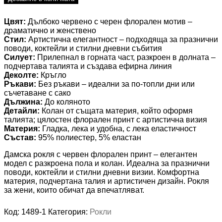
Цвят:
Дълбоко червено с черен флорален мотив –
драматично и женствено
Стил:
Артистична елегантност – подходяща за празнични
поводи, коктейли и стилни дневни събития
Силует:
Прилепнал в горната част, разкроен в долната –
подчертава талията и създава ефирна линия
Деколте:
Кръгло
Ръкави:
Без ръкави – идеални за по-топли дни или
съчетаване с сако
Дължина:
До коляното
Детайли:
Колан от същата материя, който оформя
талията; цялостен флорален принт с артистична визия
Материя:
Гладка, лека и удобна, с лека еластичност
Състав:
95% полиестер, 5% еластан
Дамска рокля с червен флорален принт – елегантен
модел с разкроена пола и колан. Идеална за празнични
поводи, коктейли и стилни дневни визии. Комфортна
материя, подчертана талия и артистичен дизайн. Рокля
за жени, които обичат да впечатляват.
Код:
1489-1
Категория:
Рокли