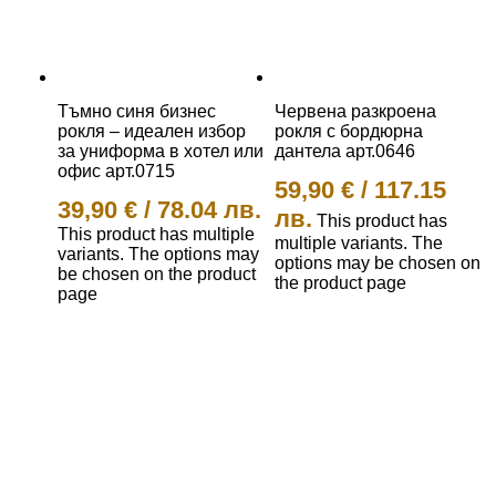
Тъмно синя бизнес
Червена разкроена
рокля – идеален избор
рокля с бордюрна
за униформа в хотел или
дантела арт.0646
офис арт.0715
59,90
€
/
117.15
39,90
€
/
78.04 лв.
лв.
This product has
This product has multiple
multiple variants. The
variants. The options may
options may be chosen on
be chosen on the product
the product page
page