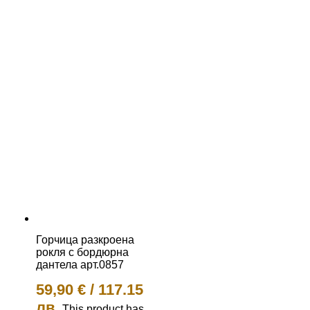
Горчица разкроена
рокля с бордюрна
дантела арт.0857
59,90
€
/
117.15
лв.
This product has