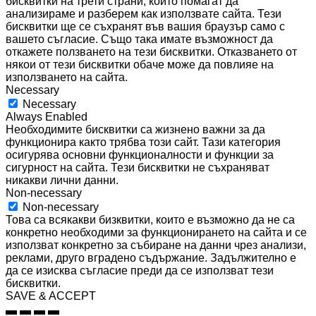
бисквитки на трети страни, които помагат да
анализираме и разберем как използвате сайта. Тези
бисквитки ще се съхранят във вашия браузър само с
вашето съгласие. Също така имате възможност да
откажете ползването на тези бисквитки. Отказването от
някои от тези бисквитки обаче може да повлияе на
използването на сайта.
Necessary
Necessary
Always Enabled
Необходимите бисквитки са жизнено важни за да
функционира както трябва този сайт. Тази категория
осигурява основни функционалности и функции за
сигурност на сайта. Тези бисквитки не съхраняват
никакви лични данни.
Non-necessary
Non-necessary
Това са всякакви бизквитки, които е възможно да не са
конкретно необходими за функционирането на сайта и се
използват конкретно за събиране на данни чрез анализи,
реклами, друго вградено съдържание. Задължително е
да се изисква съгласие преди да се използват тези
бисквитки.
SAVE & ACCEPT