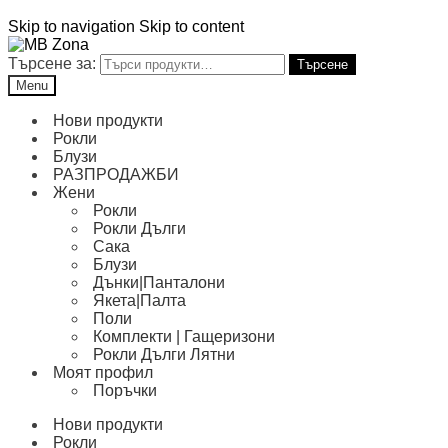
Skip to navigation
Skip to content
Търсене за:
Търсене
Menu
Нови продукти
Рокли
Блузи
РАЗПРОДАЖБИ
Жени
Рокли
Рокли Дълги
Сака
Блузи
Дънки|Панталони
Якета|Палта
Поли
Комплекти | Гащеризони
Рокли Дълги Лятни
Моят профил
Поръчки
Нови продукти
Рокли