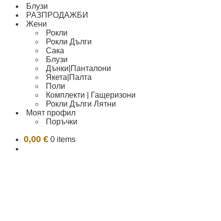
Блузи
РАЗПРОДАЖБИ
Жени
Рокли
Рокли Дълги
Сака
Блузи
Дънки|Панталони
Якета|Палта
Поли
Комплекти | Гащеризони
Рокли Дълги Лятни
Моят профил
Поръчки
0,00
€
0 items