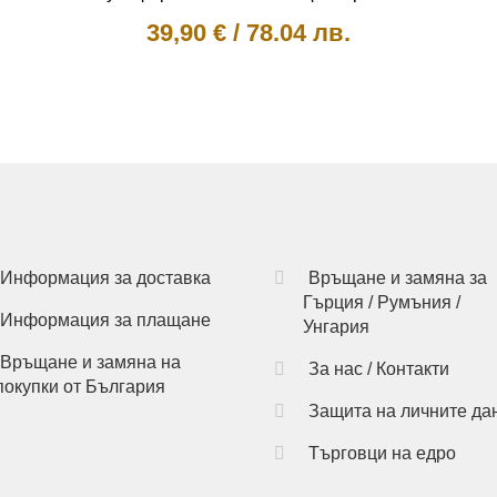
39,90
€
/
78.04 лв.
This
product
has
multiple
variants.
The
options
may
be
Информация за доставка
Връщане и замяна за
chosen
Гърция / Румъния /
Информация за плащане
on
Унгария
the
Връщане и замяна на
За нас / Контакти
product
покупки от България
page
Защита на личните да
Търговци на едро