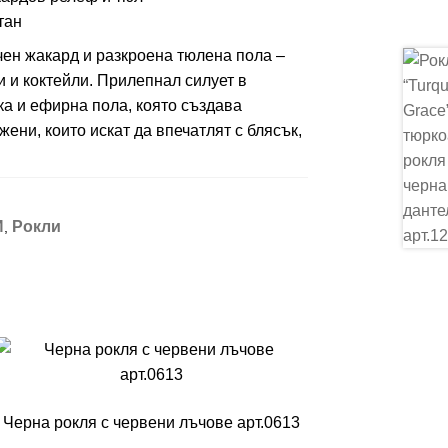
тан
чен жакард и разкроена тюлена пола –
 и коктейли. Прилепнал силует в
ка и ефирна пола, която създава
жени, които искат да впечатлят с блясък,
И
Рокли
,
Черна рокля с червени лъчове арт.0613