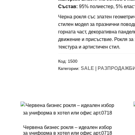
Състав:
95% полиестер, 5% елас
Черна рокля със златен геометри
стилен модел за празнични поводи
горната част, декоративна пандел
движение и присъствие. Рокля за 
текстура и артистичен стил.
Код:
1500
SALE | РАЗПРОДАЖБ
Категории:
Червена бизнес рокля – идеален избор
за униформа в хотел или офис арт.0718