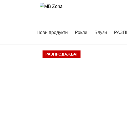
Skip
Skip
to
to
navigation
content
Нови продукти
Рокли
Блузи
РАЗП
РАЗПРОДАЖБА!