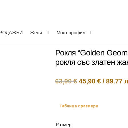
РОДАЖБИ
Жени
Моят профил
Рокля “Golden Geome
рокля със златен жа
Original
Текущат
63,90
€
45,90
€
/
89.77 л
price
цена
was:
е:
Таблица с размери
63,90 €.
45,90 €.
Размер