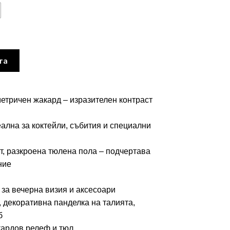
та
метричен жакард – изразителен контраст
ална за коктейли, събития и специални
т, разкроена тюлена пола – подчертава
ние
за вечерна визия и аксесоари
, декоративна панделка на талията,
б
кардов релеф и тюл