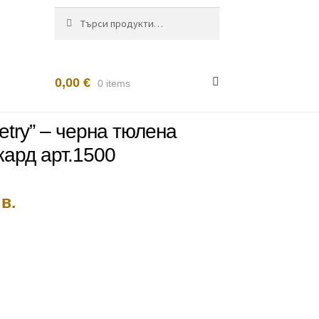
Търсене
Търсене
за:
0,00
€
0 items
try” – черна тюлена
кард арт.1500
а
в.