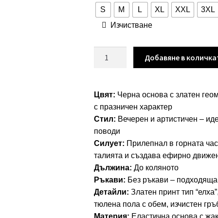
S
M
L
XL
XXL
3XL
Изчистване
количество
Добавяне в количка
за
Рокля
“Golden
Цвят:
Черна основа с златен гео
Geometry”
с празничен характер
–
Стил:
Вечерен и артистичен – иде
черна
поводи
тюлена
Силует:
Прилепнал в горната час
рокля
талията и създава ефирно движе
със
Дължина:
До коляното
златен
Ръкави:
Без ръкави – подходяща 
жакард
Детайли:
Златен принт тип “елха”
арт.1500
тюлена пола с обем, изчистен гръ
Материя:
Еластична основа с жа