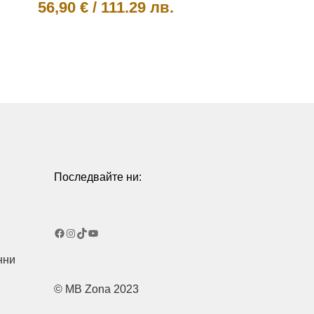
56,90
€
/
111.29 лв.
This
product
has
multiple
variants.
The
options
may
be
chosen
Последвайте ни:
on
the
product
Facebook
Instagram
TikTok
YouTube
page
нни
© MB Zona 2023