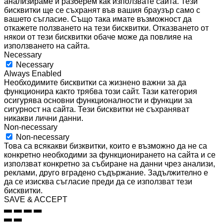
анализираме и разберем как използвате сайта. Тези
бисквитки ще се съхранят във вашия браузър само с
вашето съгласие. Също така имате възможност да
откажете ползването на тези бисквитки. Отказването от
някои от тези бисквитки обаче може да повлияе на
използването на сайта.
Necessary
Necessary
Always Enabled
Необходимите бисквитки са жизнено важни за да
функционира както трябва този сайт. Тази категория
осигурява основни функционалности и функции за
сигурност на сайта. Тези бисквитки не съхраняват
никакви лични данни.
Non-necessary
Non-necessary
Това са всякакви бизквитки, които е възможно да не са
конкретно необходими за функционирането на сайта и се
използват конкретно за събиране на данни чрез анализи,
реклами, друго вградено съдържание. Задължително е
да се изисква съгласие преди да се използват тези
бисквитки.
SAVE & ACCEPT