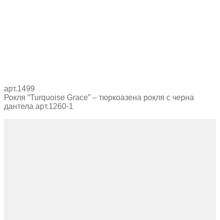
арт.1499
Рокля “Turquoise Grace” – тюркоазена рокля с черна
дантела арт.1260-1