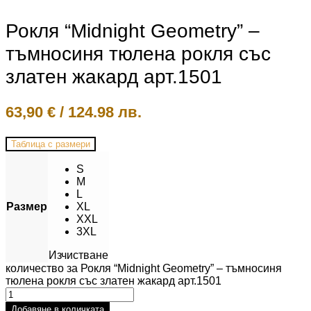
Рокля “Midnight Geometry” –
тъмносиня тюлена рокля със
златен жакард арт.1501
63,90
€
/
124.98 лв.
Таблица с размери
S
M
L
Размер
XL
XXL
3XL
Изчистване
количество за Рокля “Midnight Geometry” – тъмносиня
тюлена рокля със златен жакард арт.1501
Добавяне в количката