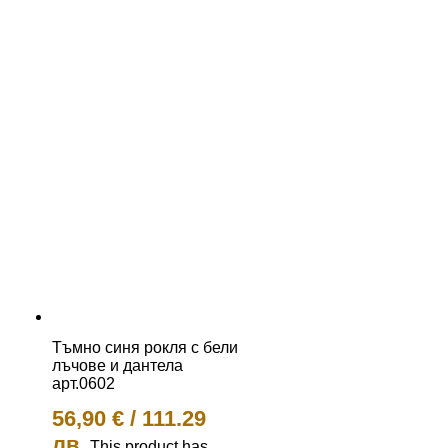
Тъмно синя рокля с бели
лъчове и дантела
арт.0602
56,90
€
/
111.29
лв.
This product has