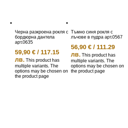
Черна разкроена рокля с
Тъмно синя рокля с
бордюрна дантела
лъчове в пудра арт.0567
арт.0635
56,90
€
/
111.29
59,90
€
/
117.15
лв.
This product has
лв.
This product has
multiple variants. The
multiple variants. The
options may be chosen on
options may be chosen on
the product page
the product page