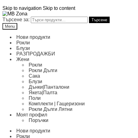
Skip to navigation
Skip to content
Търсене за:
Търсене
Menu
Нови продукти
Рокли
Блузи
РАЗПРОДАЖБИ
Жени
Рокли
Рокли Дълги
Сака
Блузи
Дънки|Панталони
Якета|Палта
Поли
Комплекти | Гащеризони
Рокли Дълги Лятни
Моят профил
Поръчки
Нови продукти
Рокли