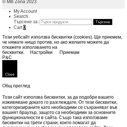
© MB Zona 2023
My Account
Search
Търсене за:
Търсене
Cart
0
Този уебсайт използва бисквитки (cookies). Ще приемем,
че нямате нищо против, но ако желаете можете да
откажете използването на
бисквитки.
Настройки
Приемам
P&C
Close
Общ преглед
Този сайт използва бисквитки, за да подобри вашето
изживяване докато го разглеждате. От тези бисквитки,
категоризираните като необходими се съхраняват във
вашият браузър, защото са необходими за основните
функционалности в сайта. Също така използваме
бисквитки на трети страни, които помагат да