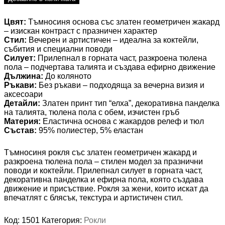
Цвят:
Тъмносиня основа със златен геометричен жакард
– изискан контраст с празничен характер
Стил:
Вечерен и артистичен – идеална за коктейли,
събития и специални поводи
Силует:
Прилепнал в горната част, разкроена тюлена
пола – подчертава талията и създава ефирно движение
Дължина:
До коляното
Ръкави:
Без ръкави – подходяща за вечерна визия и
аксесоари
Детайли:
Златен принт тип “елха”, декоративна панделка
на талията, тюлена пола с обем, изчистен гръб
Материя:
Еластична основа с жакардов релеф и тюл
Състав:
95% полиестер, 5% еластан
Тъмносиня рокля със златен геометричен жакард и
разкроена тюлена пола – стилен модел за празнични
поводи и коктейли. Прилепнал силует в горната част,
декоративна панделка и ефирна пола, която създава
движение и присъствие. Рокля за жени, които искат да
впечатлят с блясък, текстура и артистичен стил.
Код:
1501
Категория:
Рокли