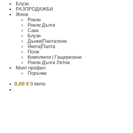
Блузи
РАЗПРОДАЖБИ
Жени
Рокли
Рокли Дълги
Сака
Блузи
Дънки|Панталони
Якета|Палта
Поли
Комплекти | Гащеризони
Рокли Дълги Лятни
Моят профил
Поръчки
0,00
€
0 items