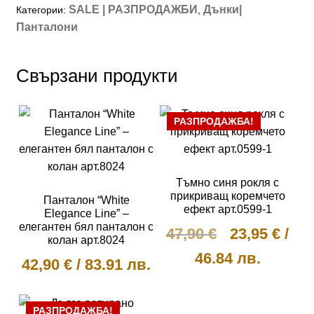
SALE | РАЗПРОДАЖБИ
Дънки|
Категории:
,
Панталони
Свързани продукти
РАЗПРОДАЖБА!
Тъмно синя рокля с
прикриващ коремчето
Панталон “White
ефект арт.0599-1
Elegance Line” –
елегантен бял панталон с
Original
Тек
47,90
€
23,95
€
/
колан арт.8024
price
цен
46.84 лв.
42,90
€
/
83.91 лв.
was:
е:
This
This
47,90 €.
23,9
product
РАЗПРОДАЖБА!
product