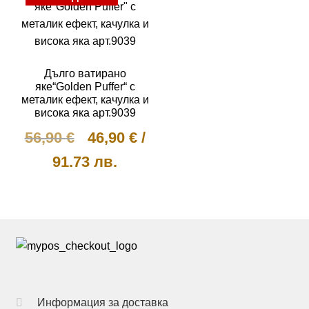
has
has
multiple
multiple
variants.
variants.
The
The
Дълго ватирано
options
options
яке“Golden Puffer“ с
may
металик ефект, качулка и
may
висока яка арт.9039
be
be
chosen
Original
Текущата
56,90
€
46,90
€
/
chosen
on
on
price
цена
91.73 лв.
the
the
was:
е:
product
product
This
page
56,90 €.
46,90 €.
page
product
has
multiple
variants.
The
options
Информация за доставка