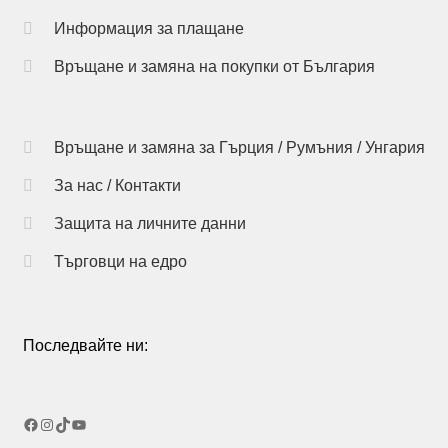
may
Информация за плащане
be
chosen
Връщане и замяна на покупки от България
on
the
product
Връщане и замяна за Гърция / Румъния / Унгария
page
За нас / Контакти
Защита на личните данни
Търговци на едро
Последвайте ни:
Facebook
Instagram
TikTok
YouTube