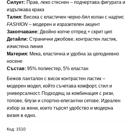
Силует:
Прав, леко стеснен – подчертава фигурата и
с
издължава крака
контрастен
Талия:
Висока с еластичен черно-бял колан с надпис
ластик
FASHION
– модерен и изразителен акцент
арт.1510
Закопчаване:
Двойно копче отпред + скрит цип
Детайли:
Странични джобове, контрастен ластик,
изчистена линия
Материя:
Мека, еластична и удобна за целодневно
носене
Състав:
95% полиестер, 5% еластан
Бежов панталон с висок контрастен ластик –
модерен модел, който съчетава комфорт, стил и
универсалност. Подходящ за комбинация с ризи,
топове, блузи и спортно-елегантни сетове. Идеален
избор за жени, които търсят удобство и модерна
визия в едно.
Код:
1510