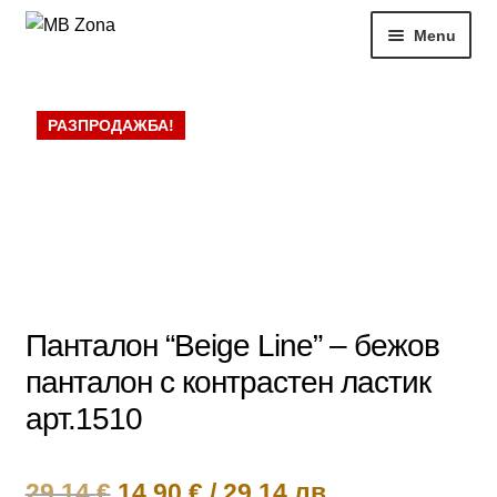
Skip
Skip
Menu
to
to
navigation
content
Нови продукти
РАЗПРОДАЖБА!
Рокли
Блузи
РАЗПРОДАЖБИ
Жени
Панталон “Beige Line” – бежов
панталон с контрастен ластик
Моят профил
арт.1510
Original
Текущата
29,14
€
14,90
€
/
29.14 лв.