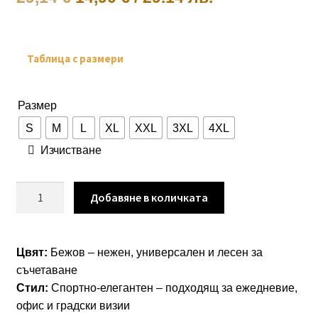
price
цена
was:
е:
Таблица с размери
29,14 €.
14,90 €.
Размер
S
M
L
XL
XXL
3XL
4XL
Изчистване
количество
Добавяне в количката
за
Панталон
“Beige
Цвят:
Бежов – нежен, универсален и лесен за
Line”
съчетаване
–
Стил:
Спортно-елегантен – подходящ за ежедневие,
бежов
офис и градски визии
панталон