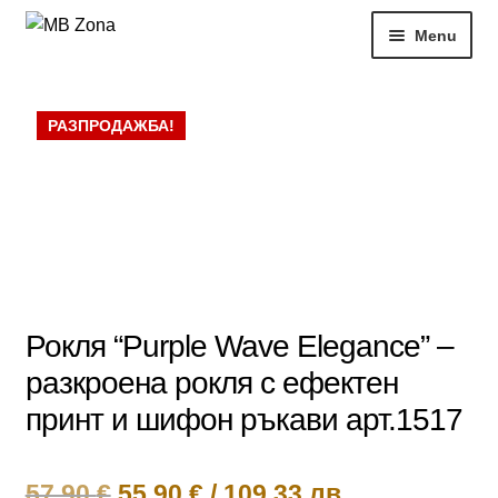
Skip
Skip
Menu
to
to
navigation
content
Нови продукти
РАЗПРОДАЖБА!
Рокли
Блузи
РАЗПРОДАЖБИ
Жени
Рокля “Purple Wave Elegance” –
разкроена рокля с ефектен
Моят профил
принт и шифон ръкави арт.1517
Original
Текущата
57,90
€
55,90
€
/
109.33 лв.