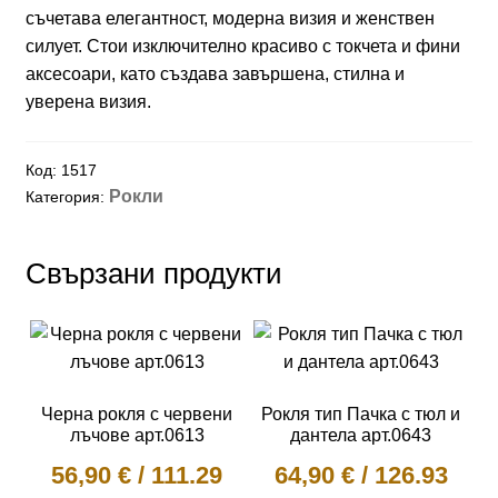
съчетава елегантност, модерна визия и женствен
силует. Стои изключително красиво с токчета и фини
аксесоари, като създава завършена, стилна и
уверена визия.
Код:
1517
Рокли
Категория:
Свързани продукти
Черна рокля с червени
Рокля тип Пачка с тюл и
лъчове арт.0613
дантела арт.0643
56,90
€
/
111.29
64,90
€
/
126.93