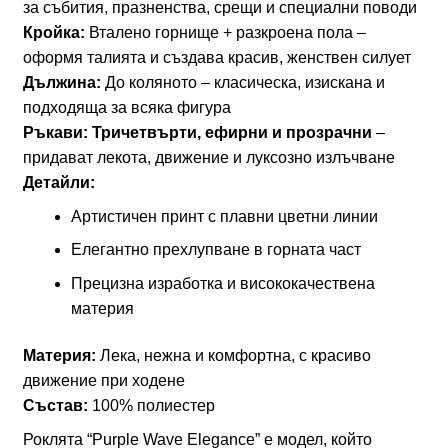
за събития, празненства, срещи и специални поводи
рокля
Кройка:
Вталено горнище + разкроена пола –
с
оформя талията и създава красив, женствен силует
ефектен
Дължина:
До коляното – класическа, изискана и
принт
подходяща за всяка фигура
и
Ръкави:
Тричетвърти, ефирни и прозрачни
–
шифон
придават лекота, движение и луксозно излъчване
ръкави
Детайли:
арт.1517
Артистичен принт с плавни цветни линии
Елегантно прехлупване в горната част
Прецизна изработка и висококачествена
материя
Материя:
Лека, нежна и комфортна, с красиво
движение при ходене
Състав:
100% полиестер
Роклята “Purple Wave Elegance” е модел, който