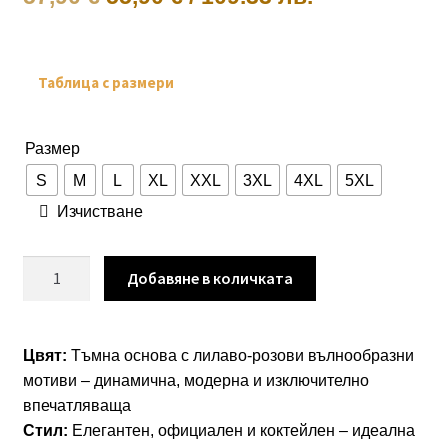
price
цена
was:
е:
Таблица с размери
57,90 €.
55,90 €.
Размер
S
M
L
XL
XXL
3XL
4XL
5XL
Изчистване
количество
Добавяне в количката
за
Рокля
“Purple
Цвят:
Тъмна основа с лилаво‑розови вълнообразни
Wave
мотиви – динамична, модерна и изключително
Elegance”
впечатляваща
–
Стил:
Елегантен, официален и коктейлен – идеална
разкроена