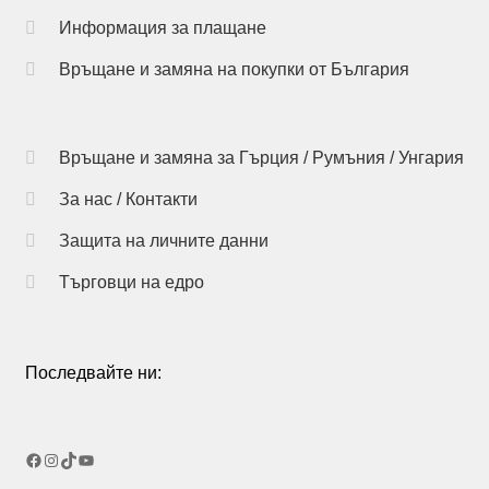
may
Информация за плащане
be
chosen
Връщане и замяна на покупки от България
on
the
product
Връщане и замяна за Гърция / Румъния / Унгария
page
За нас / Контакти
Защита на личните данни
Търговци на едро
Последвайте ни:
Facebook
Instagram
TikTok
YouTube