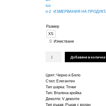
ИЗМЕРВАНИЯ НА ПРОДУКТ
Размер
XS
Изчистване
количество
Добавяне в количка
за
Дамска
еластична
Цвят: Черно и Бяло
рокля
Стил: Елегантен
принт
Тип шарка: Точки
точки
Тип: Вталена кройка
арт.1739
Деколте: V деколте
Тип ръкав: Ръкав с волан