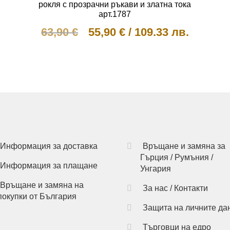
рокля с прозрачни ръкави и златна тока
арт.1787
Original
Текущата
63,90
€
55,90
€
/
109.33 лв.
price
цена
This
was:
е:
product
has
63,90 €.
55,90 €.
multiple
variants.
The
options
may
be
Информация за доставка
Връщане и замяна за
chosen
Гърция / Румъния /
Информация за плащане
on
Унгария
the
Връщане и замяна на
За нас / Контакти
product
покупки от България
page
Защита на личните да
Търговци на едро