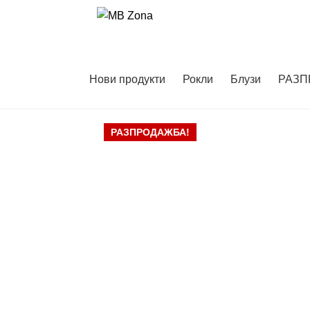
Skip
Skip
to
to
navigation
content
Нови продукти
Рокли
Блузи
РАЗП
РАЗПРОДАЖБА!