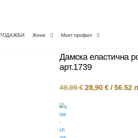
РОДАЖБИ
Жени
Моят профил
Дамска еластична ро
арт.1739
Original
Текущат
49,99
€
28,90
€
/
56.52 л
price
цена
was:
е:
49,99 €.
28,90 €.