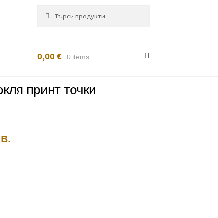
Търсене
Търсене
за:
0,00
€
0 items
кля принт точки
а
в.