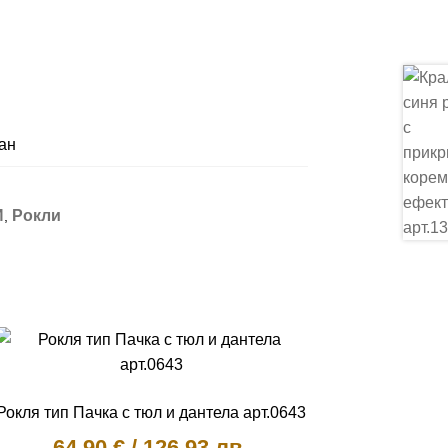
ан
И
Рокли
,
Рокля тип Пачка с тюл и дантела арт.0643
64,90
€
/
126.93 лв.