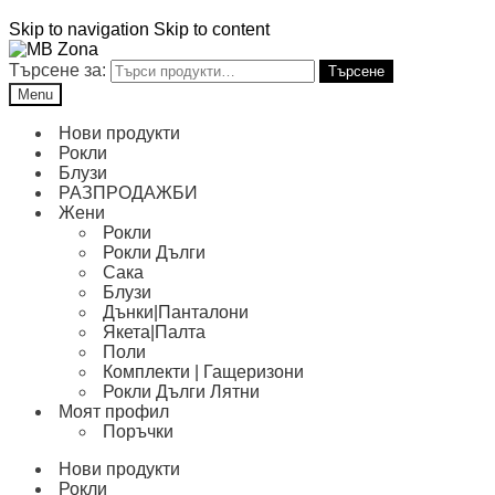
Skip to navigation
Skip to content
Търсене за:
Търсене
Menu
Нови продукти
Рокли
Блузи
РАЗПРОДАЖБИ
Жени
Рокли
Рокли Дълги
Сака
Блузи
Дънки|Панталони
Якета|Палта
Поли
Комплекти | Гащеризони
Рокли Дълги Лятни
Моят профил
Поръчки
Нови продукти
Рокли