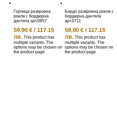
Горчица разкроена
Бордо разкроена рокля с
рокля с бордюрна
бордюрна дантела
дантела арт.0857
арт.0711
59,90
€
/
117.15
59,90
€
/
117.15
лв.
лв.
This product has
This product has
multiple variants. The
multiple variants. The
options may be chosen on
options may be chosen on
the product page
the product page