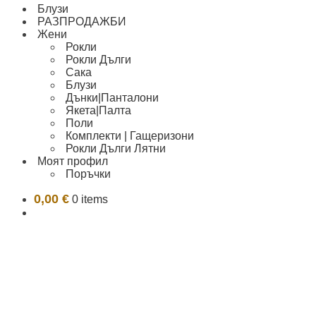
Блузи
РАЗПРОДАЖБИ
Жени
Рокли
Рокли Дълги
Сака
Блузи
Дънки|Панталони
Якета|Палта
Поли
Комплекти | Гащеризони
Рокли Дълги Лятни
Моят профил
Поръчки
0,00
€
0 items