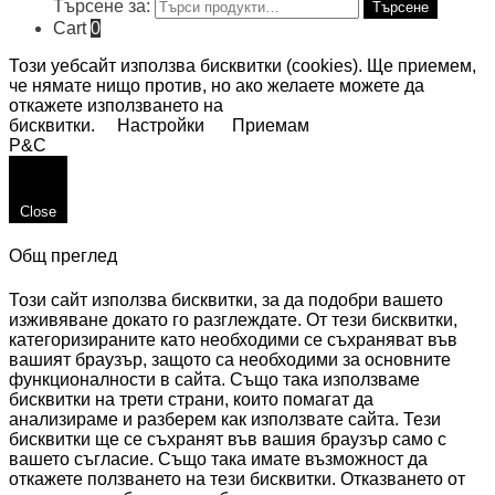
Търсене за:
Търсене
Cart
0
Този уебсайт използва бисквитки (cookies). Ще приемем,
че нямате нищо против, но ако желаете можете да
откажете използването на
бисквитки.
Настройки
Приемам
P&C
Close
Общ преглед
Този сайт използва бисквитки, за да подобри вашето
изживяване докато го разглеждате. От тези бисквитки,
категоризираните като необходими се съхраняват във
вашият браузър, защото са необходими за основните
функционалности в сайта. Също така използваме
бисквитки на трети страни, които помагат да
анализираме и разберем как използвате сайта. Тези
бисквитки ще се съхранят във вашия браузър само с
вашето съгласие. Също така имате възможност да
откажете ползването на тези бисквитки. Отказването от