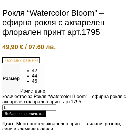
Рокля “Watercolor Bloom” –
ефирна рокля с акварелен
флорален принт арт.1795
49,90
€
/
97.60 лв.
Таблица с размери
42
44
Размер
46
Изчистване
количество за Рокля “Watercolor Bloom” – ефирна рокля с
акварелен флорален принт арт.1795
Добавяне в количката
Цвят:
Многоцветен акварелен принт – лилави, розови,
сини и кремави нюанси