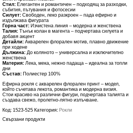
Стил:
Елегантен и романтичен – подходящ за разходки,
събития, пътувания и фотосесии
Силует:
Свободен, леко разкроен – пада ефирно и
издължава фигурата
Горна част:
Изчистена линия – модерна и женствена
Талия:
Тънък колан в магента – подчертава силуета и
добавя акцент
Детайли:
Акварелен флорален мотив, плавно движение
при ходене
Дължина:
До коляното – универсална и изключително
женствена
Материя:
Лека, мека, нежно падаща – идеална за топли
дни
Състав:
Полиестер 100%
Ефирна рокля с акварелен флорален принт – модел,
който съчетава лекота, романтика и модерна визия.
Стои красиво на различни фигури, подчертава талията и
създава свежо, пролетно‑лятно излъчване.
Код:
1523-525
Категория:
Рокли
Свързани продукти