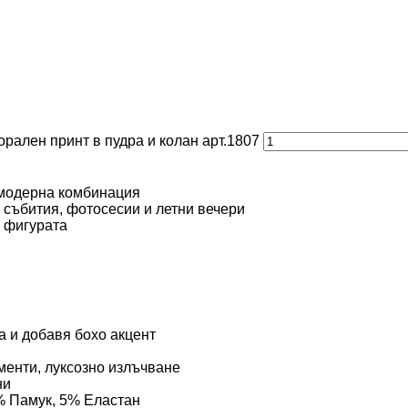
лорален принт в пудра и колан арт.1807
 модерна комбинация
 събития, фотосесии и летни вечери
 фигурата
а и добавя бохо акцент
енти, луксозно излъчване
ни
 Памук, 5% Еластан