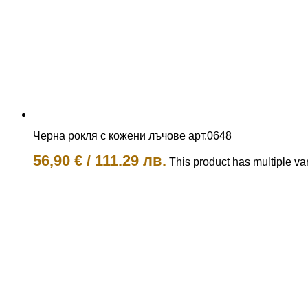
Черна рокля с кожени лъчове арт.0648
56,90
€
/
111.29 лв.
This product has multiple v