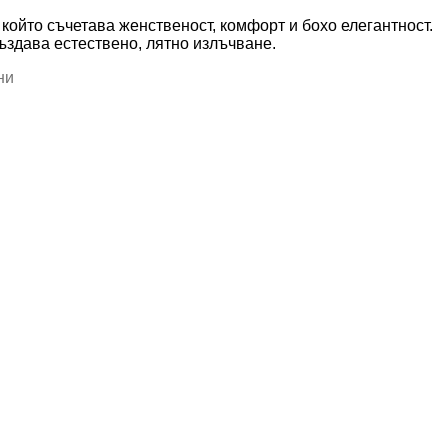
който съчетава женственост, комфорт и бохо елегантност.
ъздава естествено, лятно излъчване.
ни