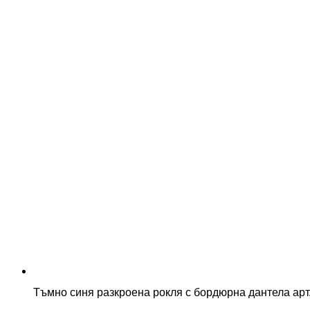
Тъмно синя разкроена рокля с бордюрна дантела арт