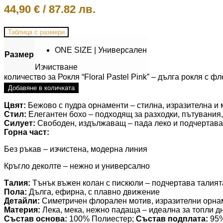
44,90
€
/
87.82 лв.
Таблица с размери
ONE SIZE | Универсален
Размер
Изчистване
количество за Рокля “Floral Pastel Pink” – дълга рокля с ф
Добавяне в количката
Цвят:
Бежово с пудра орнаменти – стилна, изразителна и
Стил:
Елегантен бохо – подходящ за разходки, пътувания,
Силует:
Свободен, издължаващ – пада леко и подчертава
Горна част:
Без ръкав – изчистена, модерна линия
Кръгло деколте – нежно и универсално
Талия:
Тънък въжен колан с пискюли – подчертава талият
Пола:
Дълга, ефирна, с плавно движение
Детайли:
Симетричен флорален мотив, изразителни орнам
Материя:
Лека, мека, нежно падаща – идеална за топли д
Състав основа:
100% Полиестер;
Състав подплата:
95%