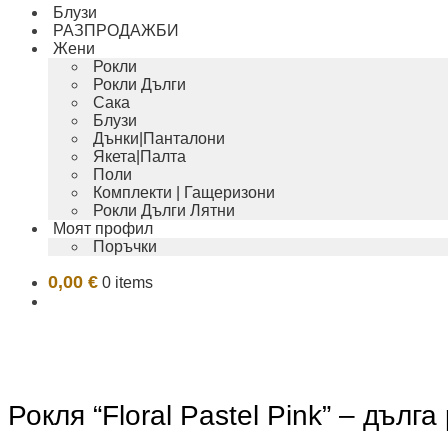
Блузи
РАЗПРОДАЖБИ
Жени
Рокли
Рокли Дълги
Сака
Блузи
Дънки|Панталони
Якета|Палта
Поли
Комплекти | Гащеризони
Рокли Дълги Лятни
Моят профил
Поръчки
0,00
€
0 items
Рокля “Floral Pastel Pink” – дълг