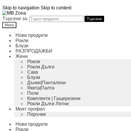
Skip to navigation
Skip to content
Търсене за:
Търсене
Menu
Нови продукти
Рокли
Блузи
РАЗПРОДАЖБИ
Жени
Рокли
Рокли Дълги
Сака
Блузи
Дънки|Панталони
Якета|Палта
Поли
Комплекти | Гащеризони
Рокли Дълги Лятни
Моят профил
Поръчки
Нови продукти
Рокли