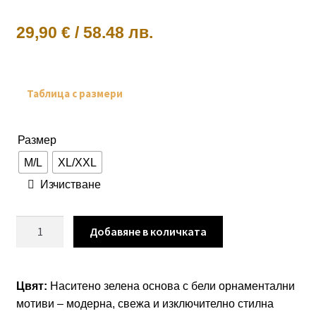
29,90
€
/
58.48 лв.
Таблица с размери
Размер
M/L
XL/XXL
Изчистване
количество
Добавяне в количката
за
Рокля
“Emerald
Цвят:
Наситено зелена основа с бели орнаментални
Ethno
мотиви – модерна, свежа и изключително стилна
Grace”