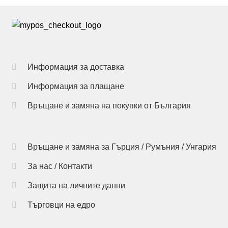
has
multiple
variants.
The
options
Информация за доставка
may
Информация за плащане
be
chosen
Връщане и замяна на покупки от България
on
the
product
Връщане и замяна за Гърция / Румъния / Унгария
page
За нас / Контакти
Защита на личните данни
Търговци на едро