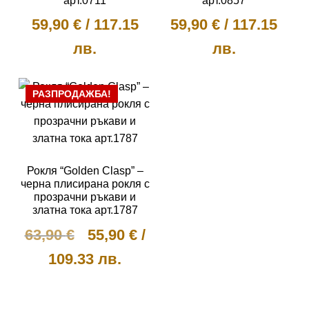
арт.0711
арт.0857
59,90
€
/
117.15
59,90
€
/
117.15
лв.
лв.
This
This
РАЗПРОДАЖБА!
product
product
has
has
multiple
multiple
variants.
variants.
The
The
Рокля “Golden Clasp” –
options
options
черна плисирана рокля с
прозрачни ръкави и
may
may
златна тока арт.1787
be
be
Original
Текущата
63,90
€
55,90
€
/
chosen
chosen
on
on
price
цена
109.33 лв.
the
the
was:
е:
product
product
This
63,90 €.
55,90 €.
page
page
product