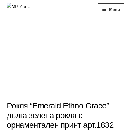
Skip
Skip
Menu
to
to
navigation
content
Нови продукти
Рокли
Блузи
РАЗПРОДАЖБИ
Жени
Моят профил
Рокля “Emerald Ethno Grace” –
дълга зелена рокля с
орнаментален принт арт.1832