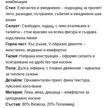
комбинация
–
Стил:
Елегантен и ежедневен – подходящ за пролет/
дълга
лято, разходки, пътувания, събития и ежедневни шик
зелена
визии
рокля
Силует:
Свободен, падащ, с леко вталяване в
с
талията – стои красиво на всяка фигура и създава
орнаментален
издължена линия
принт
Горна част:
Къс ръкав, V‑образно деколте –
арт.1832
женствено, модерно и комфортно
Талия:
Набрана конструкция – оформя силуета и
осигуряване на удобство при носене
Пола:
Дълга, ефирна, с плавно движение – идеална
за топлите сезони
Детайли:
Орнаментален принт, фина текстура,
луксозно излъчване
Материя:
Лека, мека, дишаща – комфортна за
целодневно носене
Състав:
80% Визкоза, 20% Полиамид