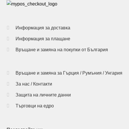
multiple
variants.
The
options
Информация за доставка
may
Информация за плащане
be
chosen
Връщане и замяна на покупки от България
on
the
product
Връщане и замяна за Гърция / Румъния / Унгария
page
За нас / Контакти
Защита на личните данни
Търговци на едро