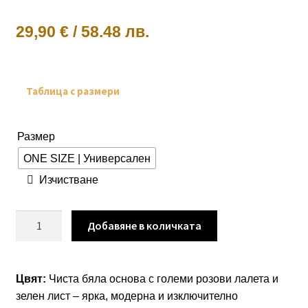
29,90
€
/
58.48 лв.
Таблица с размери
Размер
ONE SIZE | Универсален
Изчистване
количество
Добавяне в количката
за
Рокля
“White
Цвят:
Чиста бяла основа с големи розови лалета и
Tulip
зелен лист – ярка, модерна и изключително
Bloom”