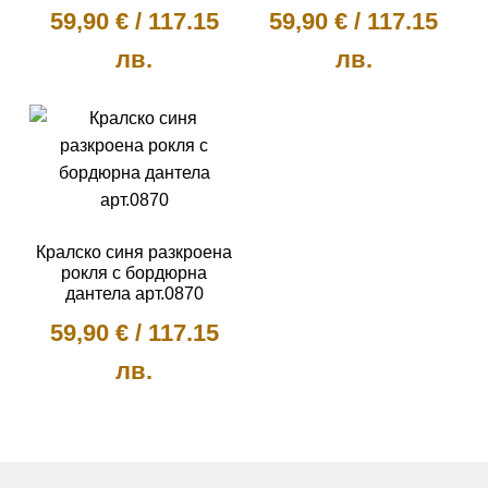
59,90
€
/
117.15
59,90
€
/
117.15
лв.
лв.
This
This
product
product
has
has
multiple
multiple
variants.
variants.
The
The
Кралско синя разкроена
options
options
рокля с бордюрна
дантела арт.0870
may
may
be
be
59,90
€
/
117.15
chosen
chosen
лв.
on
on
the
the
This
product
product
product
page
page
has