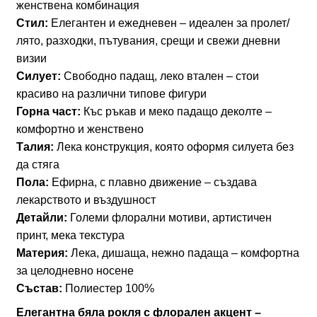
женствена комбинация
–
Стил:
Елегантен и ежедневен – идеален за пролет/
ефирна
лято, разходки, пътувания, срещи и свежи дневни
бяла
визии
рокля
Силует:
Свободно падащ, леко втален – стои
с
красиво на различни типове фигури
големи
Горна част:
Къс ръкав и меко падащо деколте –
флорални
комфортно и женствено
мотиви
Талия:
Лека конструкция, която оформя силуета без
арт.1839
да стяга
Пола:
Ефирна, с плавно движение – създава
лекарството и въздушност
Детайли:
Големи флорални мотиви, артистичен
принт, мека текстура
Материя:
Лека, дишаща, нежно падаща – комфортна
за целодневно носене
Състав:
Полиестер 100%
Елегантна бяла рокля с флорален акцент –