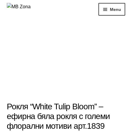
Skip
Skip
Menu
to
to
navigation
content
Нови продукти
Рокли
Блузи
РАЗПРОДАЖБИ
Жени
Моят профил
Рокля “White Tulip Bloom” –
ефирна бяла рокля с големи
флорални мотиви арт.1839