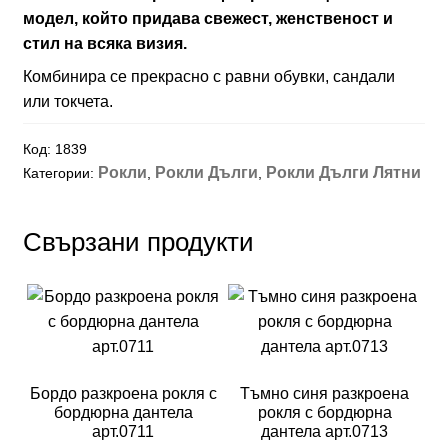
модел, който придава свежест, женственост и
стил на всяка визия.
Комбинира се прекрасно с равни обувки, сандали
или токчета.
Код:
1839
Рокли
Рокли Дълги
Рокли Дълги Лятни
Категории:
,
,
Свързани продукти
Бордо разкроена рокля с
Тъмно синя разкроена
бордюрна дантела
рокля с бордюрна
арт.0711
дантела арт.0713