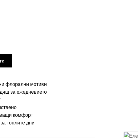
та
рни флорални мотиви
одящ за ежедневието
т
нствено
яващи комфорт
 за топлите дни