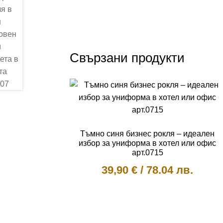
Свързани продукти
Тъмно синя бизнес рокля – идеален
избор за униформа в хотел или офис
арт.0715
39,90
€
/
78.04 лв.
This
product
has