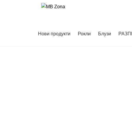
Skip
Skip
to
to
navigation
content
Нови продукти
Рокли
Блузи
РАЗП