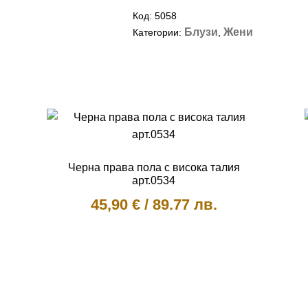
Код:
5058
Блузи
Жени
Категории:
,
Черна права пола с висока талия
арт.0534
45,90
€
/
89.77 лв.
This
product
has
multiple
variants.