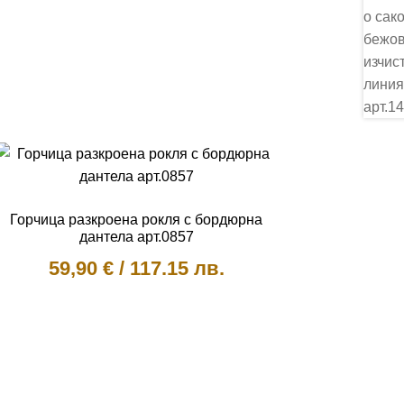
Горчица разкроена рокля с бордюрна
дантела арт.0857
59,90
€
/
117.15 лв.
This
product
has
multiple
variants.