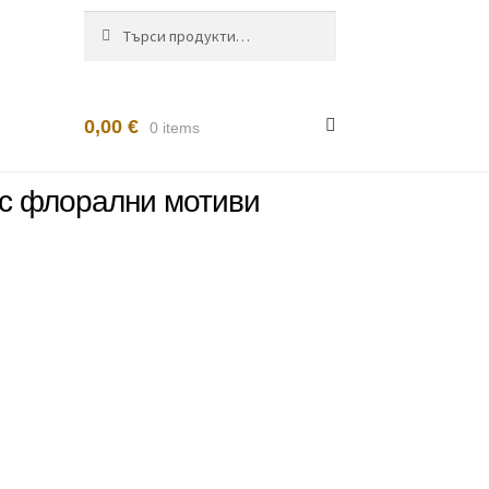
Търсене
Търсене
за:
0,00
€
0 items
 с флорални мотиви