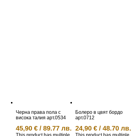
Черна права пола с
Болеро в цвят бордо
висока талия арт.0534
арт.0712
45,90
€
/
89.77 лв.
24,90
€
/
48.70 лв.
This product has multiple
This product has multiple