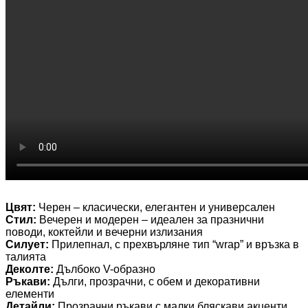
Цвят:
Черен – класически, елегантен и универсален
Стил:
Вечерен и модерен – идеален за празнични
поводи, коктейли и вечерни излизания
Силует:
Прилепнал, с прехвърляне тип “wrap” и връзка в
талията
Деколте:
Дълбоко V-образно
Ръкави:
Дълги, прозрачни, с обем и декоративни
елементи
Детайли:
Прозрачни ръкави с малки бляскави акценти,