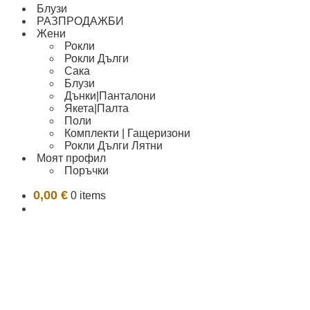
Блузи
РАЗПРОДАЖБИ
Жени
Рокли
Рокли Дълги
Сака
Блузи
Дънки|Панталони
Якета|Палта
Поли
Комплекти | Гащеризони
Рокли Дълги Лятни
Моят профил
Поръчки
0,00
€
0 items