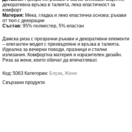
декоративна връзка в талията, лека еластичност за
комфорт
Материя:
Мека, гладка и леко еластична основа; ръкави
от тюл с декорации
Състав:
95% полиестер, 5% еластан
Дамска риза с прозрачни ръкави и декоративни елементи
– елегантен модел с прехвърляне и връзка в талията.
Идеална за вечерни поводи, празници и стилни
излизания. Комфортна материя и изразителен дизайн.
Риза за жени, които обичат да впечатляват.
Код:
5063
Категории:
Блузи
,
Жени
Свързани продукти