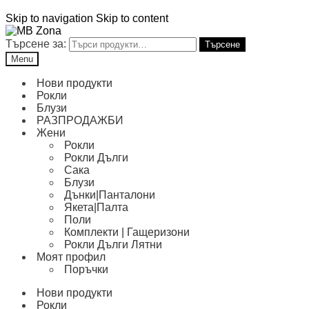
Skip to navigation
Skip to content
Търсене за:
Търсене
Menu
Нови продукти
Рокли
Блузи
РАЗПРОДАЖБИ
Жени
Рокли
Рокли Дълги
Сака
Блузи
Дънки|Панталони
Якета|Палта
Поли
Комплекти | Гащеризони
Рокли Дълги Лятни
Моят профил
Поръчки
Нови продукти
Рокли