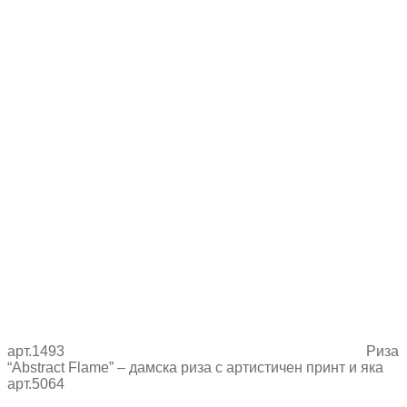
арт.1493
Риза
“Abstract Flame” – дамска риза с артистичен принт и яка
арт.5064