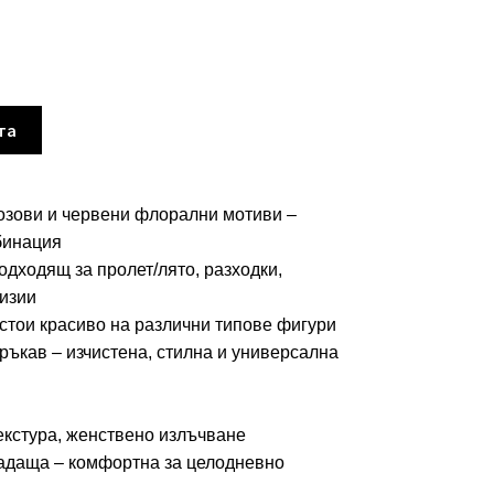
та
озови и червени флорални мотиви –
бинация
дходящ за пролет/лято, разходки,
изии
стои красиво на различни типове фигури
 ръкав – изчистена, стилна и универсална
екстура, женствено излъчване
адаща – комфортна за целодневно