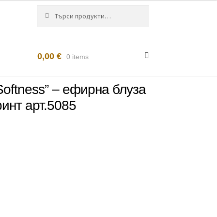
Търсене
Търсене
за:
0,00
€
0 items
Softness” – ефирна блуза
инт арт.5085