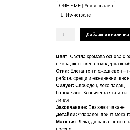
ONE SIZE | Универсален
Изчистване
количество
Добавяне в количка
за
Блуза
“Cream
Цвят:
Светла кремава основа с р
Floral
нежна, женствена и модерна ком
Softness”
Стил:
Елегантен и ежедневен – по
–
работа, срещи и ежедневни шик в
ефирна
Силует:
Свободен, леко падащ – 
блуза
Горна част
: Класическа яка и къс
с
линия
розов
Закопчаване:
Без закопчаване
флорален
Детайли:
Флорален принт, мека т
принт
Материя:
Лека, дишаща, нежно п
арт.5085
носене