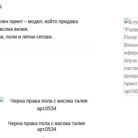
%
лен принт – модел, който придава
всяка визия.
и, поли и летни сетове.
Черна права пола с висока талия
арт.0534