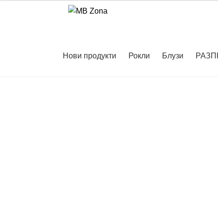
Skip
Skip
to
to
navigation
content
Нови продукти
Рокли
Блузи
РАЗП