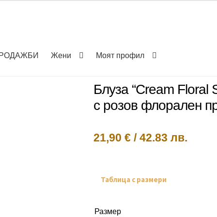
РОДАЖБИ
Жени
Моят профил
Блуза “Cream Floral 
с розов флорален пр
21,90
€
/
42.83 лв.
Таблица с размери
Размер