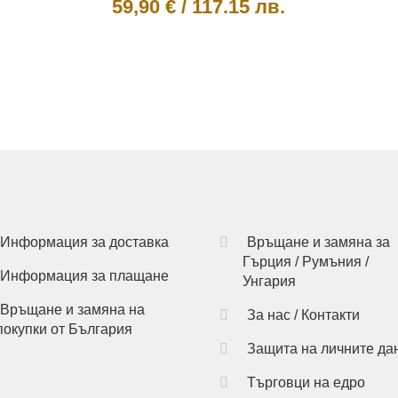
59,90
€
/
117.15 лв.
This
product
has
multiple
variants.
The
options
may
be
chosen
on
Информация за доставка
Връщане и замяна за
the
Гърция / Румъния /
Информация за плащане
product
Унгария
page
Връщане и замяна на
За нас / Контакти
покупки от България
Защита на личните да
Търговци на едро