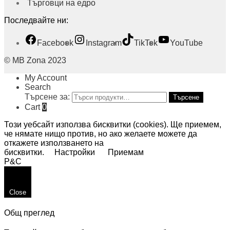
Търговци на едро
Последвайте ни:
Facebook
Instagram
TikTok
YouTube
© MB Zona 2023
My Account
Search
Търсене за:
Търсене
Cart
0
Този уебсайт използва бисквитки (cookies). Ще приемем,
че нямате нищо против, но ако желаете можете да
откажете използването на
бисквитки.
Настройки
Приемам
P&C
Close
Общ преглед