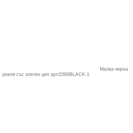
Малка черна
рокля със златен цип арт.0390BLACK-1