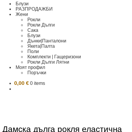
Блузи
РАЗПРОДАЖБИ
Жени
Рокли
Рокли Дълги
Сака
Блузи
Дънки|Панталони
Якета|Палта
Поли
Комплекти | Гащеризони
Рокли Дълги Лятни
Моят профил
Поръчки
0,00
€
0 items
Дамска дълга рокля еластична