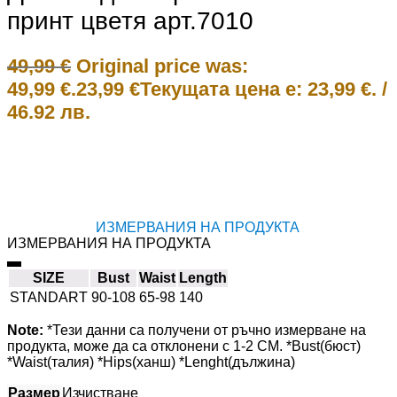
принт цветя арт.7010
49,99
€
Original price was:
49,99 €.
23,99
€
Текущата цена е: 23,99 €.
/
46.92 лв.
ИЗМЕРВАНИЯ НА ПРОДУКТА
ИЗМЕРВАНИЯ НА ПРОДУКТА
SIZE
Bust
Waist
Length
STANDART
90-108
65-98
140
Note:
*Тези данни са получени от ръчно измерване на
продукта, може да са отклонени с 1-2 CM. *Bust(бюст)
*Waist(талия) *Hips(ханш) *Lenght(дължина)
Размер
Изчистване