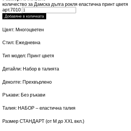
количество за Дамска дълга рокля еластична принт цветя
арт.7010
Добавяне в количката
Цвят: Многоцветен
Стил: Ежедневна
Тип модел: Принт цветя
Детайли: Набор в талията
Деколте: Прехвърлено
Ръкави: Без ръкави
Талия: НАБОР – еластична талия
Размер СТАНДАРТ (от M до XXL вкл.)