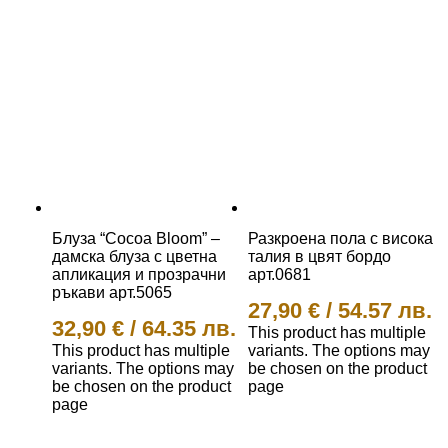
Блуза “Cocoa Bloom” –
Разкроена пола с висока
дамска блуза с цветна
талия в цвят бордо
апликация и прозрачни
арт.0681
ръкави арт.5065
27,90
€
/
54.57 лв.
32,90
€
/
64.35 лв.
This product has multiple
This product has multiple
variants. The options may
variants. The options may
be chosen on the product
be chosen on the product
page
page