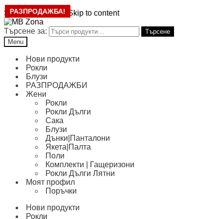
РАЗПРОДАЖБА!
Skip to navigation
Skip to content
Търсене за:
Търсене
Menu
Нови продукти
Рокли
Блузи
РАЗПРОДАЖБИ
Жени
Рокли
Рокли Дълги
Сака
Блузи
Дънки|Панталони
Якета|Палта
Поли
Комплекти | Гащеризони
Рокли Дълги Лятни
Моят профил
Поръчки
Нови продукти
Рокли