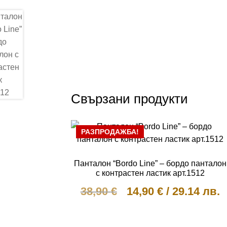
Свързани продукти
РАЗПРОДАЖБА!
Панталон “Bordo Line” – бордо панталон
с контрастен ластик арт.1512
Original
Текущата
38,90
€
14,90
€
/
29.14 лв.
price
цена
This
was:
е:
product