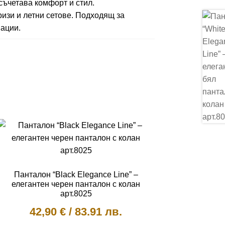
съчетава комфорт и стил.
 ризи и летни сетове. Подходящ за
ации.
Панталон “Black Elegance Line” –
елегантен черен панталон с колан
арт.8025
42,90
€
/
83.91 лв.