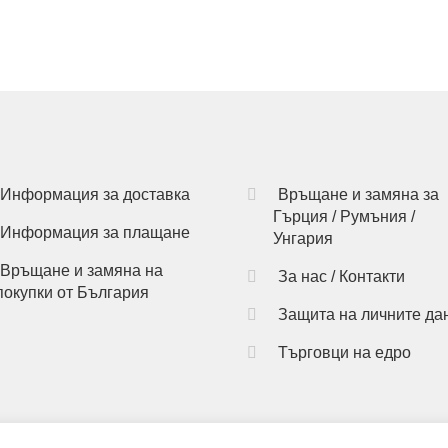
has
multiple
variants.
The
options
may
be
chosen
on
Информация за доставка
Връщане и замяна за
the
Гърция / Румъния /
Информация за плащане
product
Унгария
page
Връщане и замяна на
За нас / Контакти
покупки от България
Защита на личните да
Търговци на едро