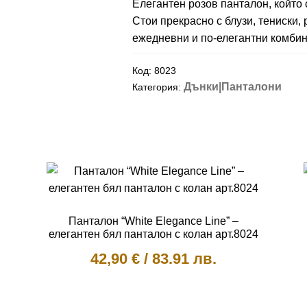
Елегантен розов панталон, който 
Стои прекрасно с блузи, тениски,
ежедневни и по‑елегантни комбин
Код:
8023
Дънки|Панталони
Категория:
Панталон “White Elegance Line” –
елегантен бял панталон с колан арт.8024
42,90
€
/
83.91 лв.
This
product