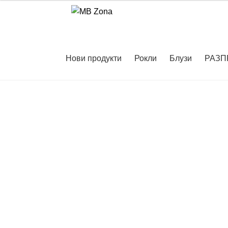
Skip
Skip
to
to
navigation
content
Нови продукти
Рокли
Блузи
РАЗП