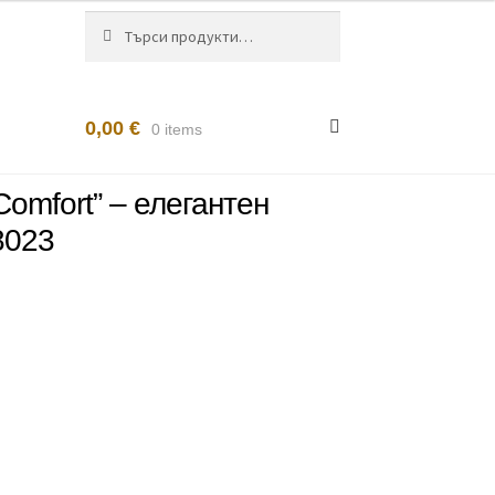
Търсене
Търсене
за:
0,00
€
0 items
Comfort” – елегантен
8023