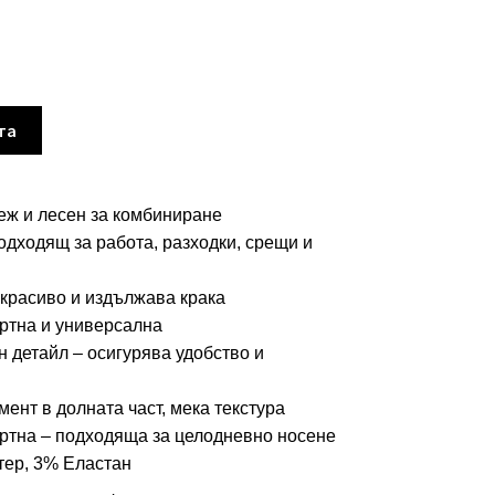
та
еж и лесен за комбиниране
дходящ за работа, разходки, срещи и
 красиво и издължава крака
ртна и универсална
 детайл – осигурява удобство и
ент в долната част, мека текстура
ртна – подходяща за целодневно носене
ер, 3% Еластан