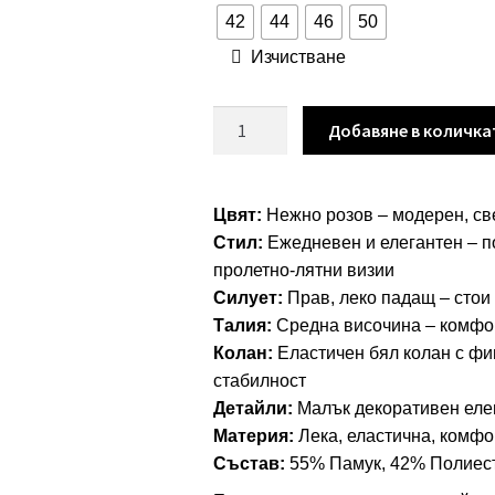
42
44
46
50
Изчистване
количество
Добавяне в количка
за
Панталон
“Soft
Цвят:
Нежно розов – модерен, св
Pink
Стил:
Ежедневен и елегантен – по
Comfort”
пролетно‑лятни визии
–
Силует:
Прав, леко падащ – стои
елегантен
Талия:
Средна височина – комфо
розов
Колан:
Еластичен бял колан с фин
панталон
стабилност
арт.8023
Детайли:
Малък декоративен елем
Материя:
Лека, еластична, комфо
Състав:
55% Памук, 42% Полиест