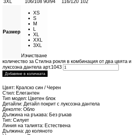
3XL
106/108
90/94
116/120
102
XS
S
M
L
Размер
XL
XXL
3XL
Изчистване
количество за Стилна рокля в комбинация от два цвята и
луксозна дантела арт.1043
Добавяне в количката
Цвят: Кралско син / Черен
Стил: Елегантен
Тип модел: Цветен блок
Детайли: Детайл покрит с луксозна дантела
Деколте: Обло
Дължина на ръкава: Без ръкав
Тип: Силует
Линия на талията: Естествена
Дължина: до коляното