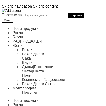
Skip to navigation
Skip to content
Търсене за:
Търсене
Menu
Нови продукти
Рокли
Блузи
РАЗПРОДАЖБИ
Жени
Рокли
Рокли Дълги
Сака
Блузи
Дънки|Панталони
Якета|Палта
Поли
Комплекти | Гащеризони
Рокли Дълги Лятни
Моят профил
Поръчки
Нови продукти
Рокли