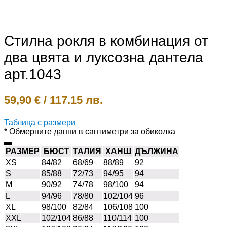
Стилна рокля в комбинация от
два цвята и луксозна дантела
арт.1043
59,90
€
/
117.15 лв.
Таблица с размери
* Обмерните данни в сантиметри за обиколка
РАЗМЕР
БЮСТ
ТАЛИЯ
ХАНШ
ДЪЛЖИНА
XS
84/82
68/69
88/89
92
S
85/88
72/73
94/95
94
M
90/92
74/78
98/100
94
L
94/96
78/80
102/104
96
XL
98/100
82/84
106/108
100
XXL
102/104
86/88
110/114
100