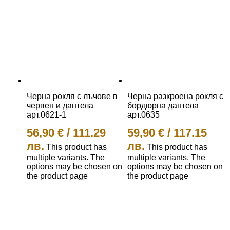
Черна рокля с лъчове в
Черна разкроена рокля с
червен и дантела
бордюрна дантела
арт.0621-1
арт.0635
56,90
€
/
111.29
59,90
€
/
117.15
лв.
лв.
This product has
This product has
multiple variants. The
multiple variants. The
options may be chosen on
options may be chosen on
the product page
the product page