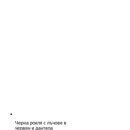
Черна рокля с лъчове в
червен и дантела