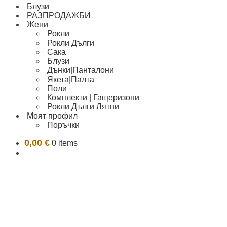
Блузи
РАЗПРОДАЖБИ
Жени
Рокли
Рокли Дълги
Сака
Блузи
Дънки|Панталони
Якета|Палта
Поли
Комплекти | Гащеризони
Рокли Дълги Лятни
Моят профил
Поръчки
0,00
€
0 items