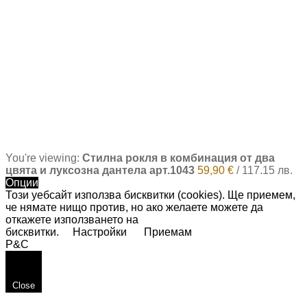
You're viewing:
Стилна рокля в комбинация от два
цвята и луксозна дантела арт.1043
59,90
€
/
117.15 лв.
Опции
Този уебсайт използва бисквитки (cookies). Ще приемем,
че нямате нищо против, но ако желаете можете да
откажете използването на
бисквитки.
Настройки
Приемам
P&C
Close